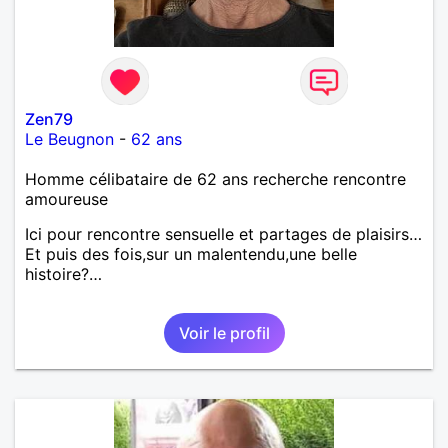
Zen79
Le Beugnon
-
62 ans
Homme célibataire de 62 ans recherche rencontre
amoureuse
Ici pour rencontre sensuelle et partages de plaisirs…
Et puis des fois,sur un malentendu,une belle
histoire?…
Voir le profil