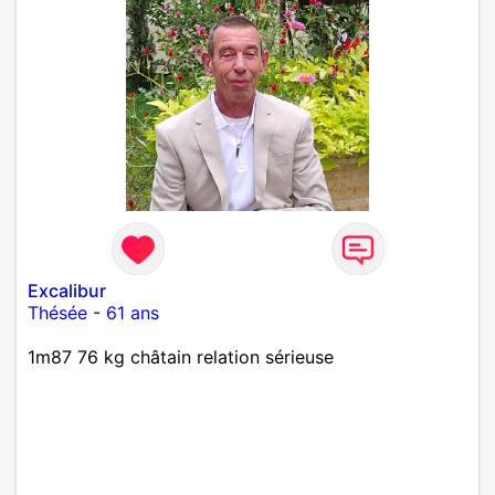
Excalibur
Thésée
-
61 ans
1m87 76 kg châtain relation sérieuse