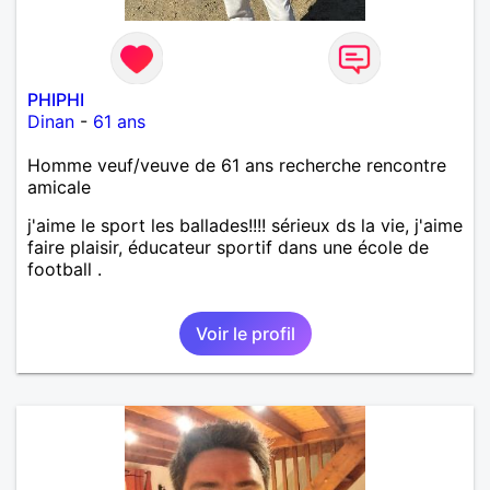
PHIPHI
Dinan
-
61 ans
Homme veuf/veuve de 61 ans recherche rencontre
amicale
j'aime le sport les ballades!!!! sérieux ds la vie, j'aime
faire plaisir, éducateur sportif dans une école de
football .
Voir le profil