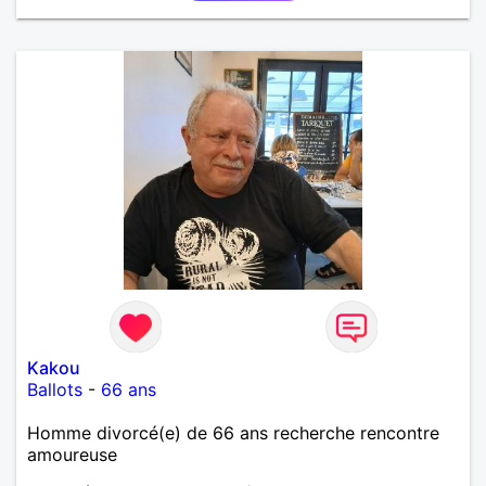
Kakou
Ballots
-
66 ans
Homme divorcé(e) de 66 ans recherche rencontre
amoureuse