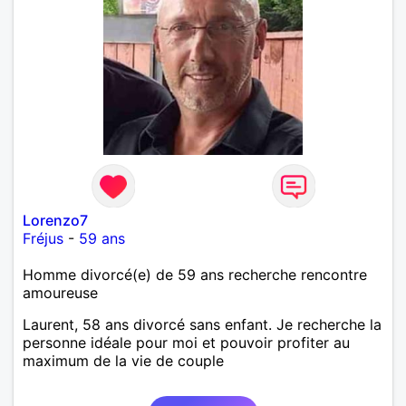
Lorenzo7
Fréjus
-
59 ans
Homme divorcé(e) de 59 ans recherche rencontre
amoureuse
Laurent, 58 ans divorcé sans enfant. Je recherche la
personne idéale pour moi et pouvoir profiter au
maximum de la vie de couple