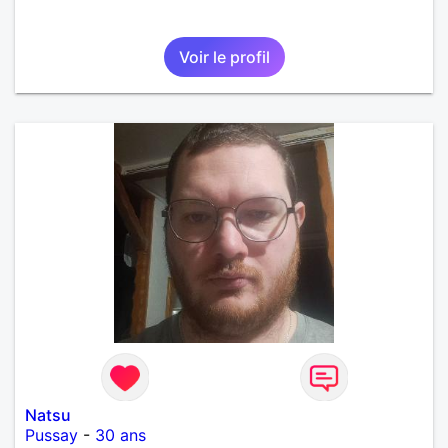
Voir le profil
Natsu
Pussay
-
30 ans