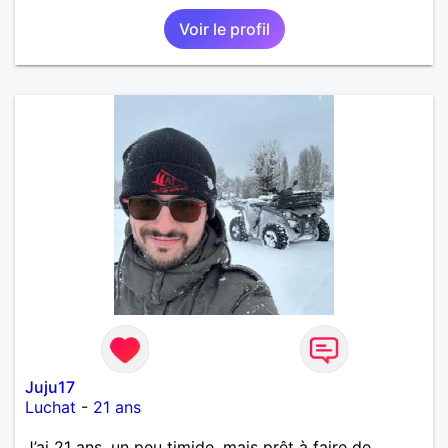
Voir le profil
Juju17
Luchat
-
21 ans
J’ai 21 ans, un peu timide, mais prêt à faire de