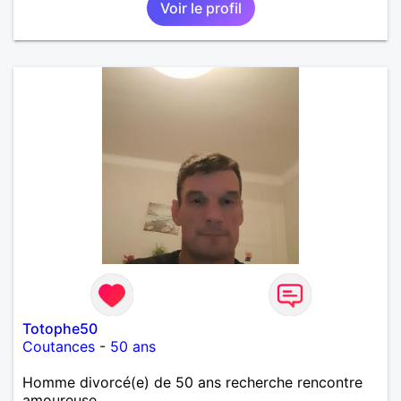
Voir le profil
Totophe50
Coutances
-
50 ans
Homme divorcé(e) de 50 ans recherche rencontre
amoureuse