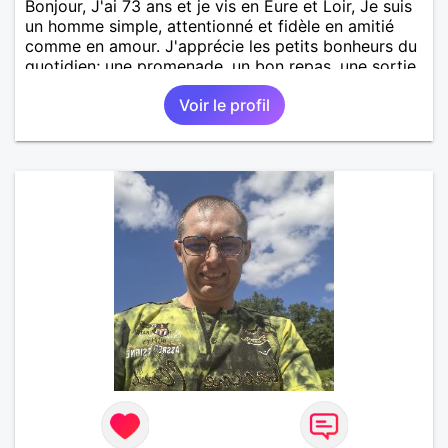
Bonjour, J'ai 73 ans et je vis en Eure et Loir, Je suis
un homme simple, attentionné et fidèle en amitié
comme en amour. J'apprécie les petits bonheurs du
quotidien; une promenade, un bon repas, une sortie,
une discision agréable ou un moment de détente à
Voir le profil
deux. Je souhaite rencontrer une femme douce,
honnête et bienveillante, avec qui partager des
moments de complicité, de rire et de confiance. Je
crois qu'une belle relation commence souvent par
une belle amitié et qu'il n'est jamais trop tard pour
écrire une nouvelle histoire. Si vous aimez les
échanges sincères, les valeurs de respect et de
simplicité, nous pourrions faire connaissance autour
d'un café suivi d'une balade, sans précipitation et
laisser le temps faire le reste. Au plaisir de vous lire.