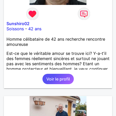
Sunshiro02
Soissons
-
42 ans
Homme célibataire de 42 ans recherche rencontre
amoureuse
Est-ce que le véritable amour se trouve ici? Y-a-t'il
des femmes réellement sincères et surtout ne jouant
pas avec les sentiments des hommes? Etant un
homme protecteur et bienveillant, je veux continuer
d'y croire et pouvoir enfin former la petite famille
Voir le profil
que je désir temps. Faux profil, profiteuse et autres
joyeuseté passer votre chemin, vous ne
m'intéressez pas du tout!