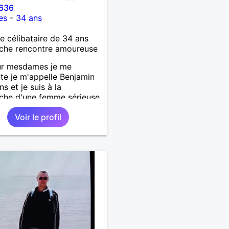
8636
es
-
34 ans
célibataire de 34 ans
che rencontre amoureuse
ur mesdames je me
te je m'appelle Benjamin
s et je suis à la
che d'une femme sérieuse
ionné, respectueuse
Voir le profil