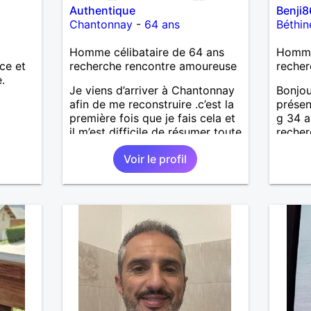
Authentique
Benji
Chantonnay
-
64 ans
Béthin
Homme célibataire de 64 ans
Homme 
ce et
recherche rencontre amoureuse
recher
.
Je viens d’arriver à Chantonnay
Bonjo
afin de me reconstruire .c’est la
présen
première fois que je fais cela et
g 34 an
il m’est difficile de résumer toute
recher
une vie.je suis à la retraite et
attent
Voir le profil
aujourd’hui c’est mon
anniversaire !J’aimerais
rencontrer quelqu’un qui partage
les mêmes valeurs qui font de
quelqu’un un être humain