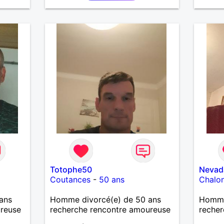
imple
Totophe50
Nevad
Coutances
-
50 ans
Chalo
ans
Homme divorcé(e) de 50 ans
Homme
ureuse
recherche rencontre amoureuse
recher