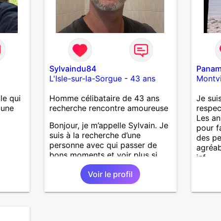
Sylvaindu84
Pana
L'Isle-sur-la-Sorgue
-
43 ans
Montvi
le qui
Homme célibataire de 43 ans
Je sui
 une
recherche rencontre amoureuse
respec
Les an
Bonjour, je m’appelle Sylvain. Je
pour f
suis à la recherche d’une
des pe
personne avec qui passer de
agréab
bons moments et voir plus si
inf
nous nous correspondons.
Voir le profil
J’aime la nature, les voyages et
aussi faire la fête de temps en
temps ;-)Je suis papa d’un petit
garçon de 7 ans dont je
m’occupe en garde alternée.