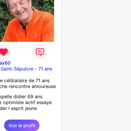
ax60
s-Saint-Sépulcre
-
71 ans
célibataire de 71 ans
che rencontre amoureuse
ppelle didier 69 ans
te optimiste actif essaye
der l esprit jeune
Voir le profil