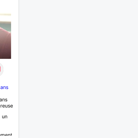
J’aime à peu près tous les styles
de musique. (Oui je suis pas trop
fan de Jul). Je fais du sport
pour garder la forme et plutôt
agréable à regarder. (Enfin je le
pense en tout cas 😂)
 ans
ans
ureuse
c un
ement