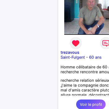
trezavous
Saint-Fulgent
-
60 ans
Homme célibataire de 60 
recherche rencontre amo
recherche relation sérieus
,j'aime la compagnie donc
mal d'amis caractère plut
allure normale ,décontract
voudrais rencontrer une
Voir le profil
personne aimant la nature