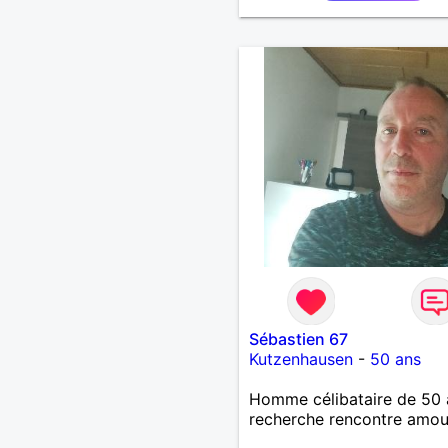
,bricolage ,quelqu'un de s
et naturel à vos claviers
mesdames
Sébastien 67
Kutzenhausen
-
50 ans
Homme célibataire de 50 
recherche rencontre amo