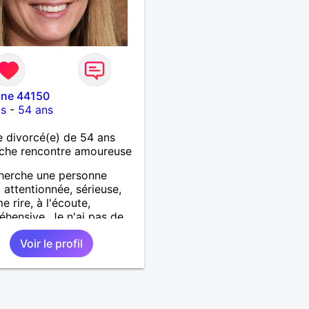
nne 44150
is
-
54 ans
 divorcé(e) de 54 ans
che rencontre amoureuse
herche une personne
 attentionnée, sérieuse,
e rire, à l'écoute,
hensive. Je n'ai pas de
ence physique
Voir le profil
ulière, ni de moyenne
 tout est question de
.