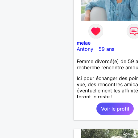
melae
Antony
-
59 ans
Femme divorcé(e) de 59 
recherche rencontre amo
Ici pour échanger des poi
vue, des rencontres amical
éventuellement les affinit
feront le reste !
Voir le profil