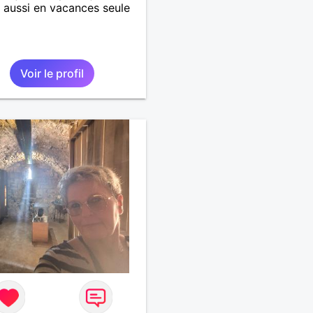
t aussi en vacances seule
Voir le profil