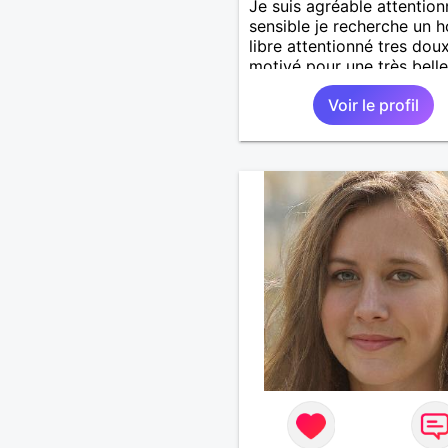
Je suis agréable attentio
sensible je recherche un
libre attentionné tres dou
motivé pour une très belle
longue histoire sérieuse et
Voir le profil
sincère