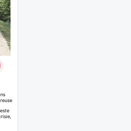
ans
ureuse
teste
risie,