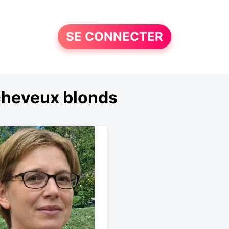
SE CONNECTER
cheveux blonds