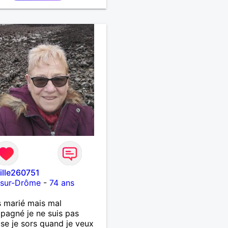
fille260751
-sur-Drôme
-
74 ans
s marié mais mal
agné je ne suis pas
se je sors quand je veux