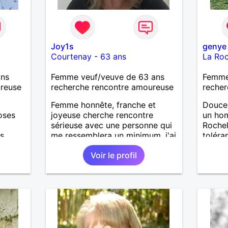
Joy1s
genye
Courtenay
-
63 ans
La Roc
ans
Femme veuf/veuve de 63 ans
Femme
ureuse
recherche rencontre amoureuse
recher
Femme honnête, franche et
Douce 
oses
joyeuse cherche rencontre
un ho
sérieuse avec une personne qui
Rochel
....
me ressemblera un minimum. j'ai
toléra
des défauts comme tout le
profit
Voir le profil
monde et souhaite une vie
sereine dans une relation sur du
long terme.