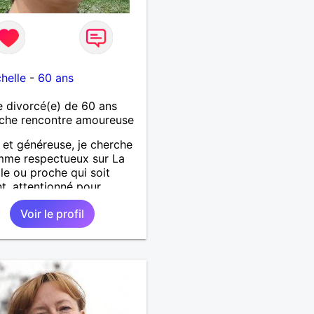
helle
-
60 ans
 divorcé(e) de 60 ans
che rencontre amoureuse
et généreuse, je cherche
mme respectueux sur La
le ou proche qui soit
nt, attentionné pour
er de la vie à deux.
Voir le profil