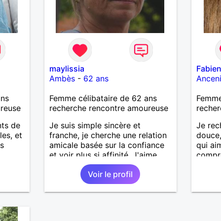
maylissia
Fabie
Ambès
-
62 ans
Ancen
ans
Femme célibataire de 62 ans
Femme
ureuse
recherche rencontre amoureuse
recher
nts de
Je suis simple sincère et
Je rec
es, et
franche, je cherche une relation
douce,
és
amicale basée sur la confiance
qui aim
et voir plus si affinité. J'aime
compré
beaucoup voyager découvrir de
préfér
Voir le profil
nouveaux horizons à deux, alors
partic
pourquoi pas !
d'age,
feeling