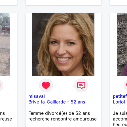
missval
petite
Brive-la-Gaillarde
-
52 ans
Loriol
ans
Femme divorcé(e) de 52 ans
Je sui
ureuse
recherche rencontre amoureuse
accomp
heureu