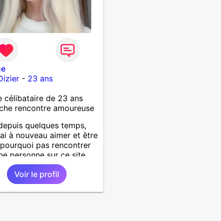
ue
Dizier
-
23 ans
célibataire de 23 ans
che rencontre amoureuse
depuis quelques temps,
rai à nouveau aimer et être
 pourquoi pas rencontrer
ne personne sur ce site.
Voir le profil