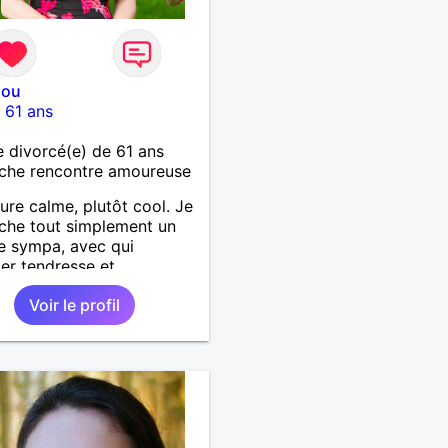
nou
-
61 ans
divorcé(e) de 61 ans
che rencontre amoureuse
ure calme, plutôt cool. Je
che tout simplement un
 sympa, avec qui
er tendresse et
cité.
Voir le profil