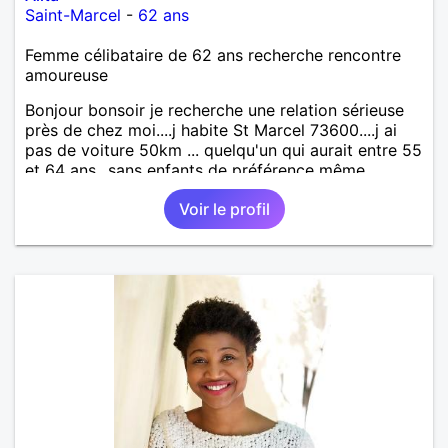
Saint-Marcel
-
62 ans
Femme célibataire de 62 ans recherche rencontre
amoureuse
Bonjour bonsoir je recherche une relation sérieuse
près de chez moi....j habite St Marcel 73600....j ai
pas de voiture 50km ... quelqu'un qui aurait entre 55
et 64 ans...sans enfants de préférence même
adultes et qui n aurait garder aucun contact avec
Voir le profil
une où plusieurs ex...si vous correspondez à ma
recherche ecrivez moi je vous répondrai...