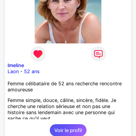
Imeline
Laon
-
52 ans
Femme célibataire de 52 ans recherche rencontre
amoureuse
Femme simple, douce, câline, sincère, fidèle. Je
cherche une relation sérieuse et non pas une
histoire sans lendemain avec une personne qui
sache ce qu'il veut.
Voir le profil