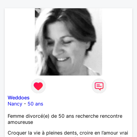
Weddoes
Nancy
-
50 ans
Femme divorcé(e) de 50 ans recherche rencontre
amoureuse
Croquer la vie à pleines dents, croire en l’amour vrai