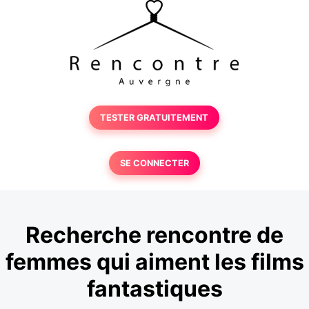
TESTER GRATUITEMENT
SE CONNECTER
Recherche rencontre de
femmes qui aiment les films
fantastiques