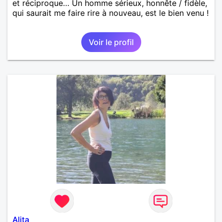
et réciproque… Un homme sérieux, honnête / fidèle,
qui saurait me faire rire à nouveau, est le bien venu !
Voir le profil
Alita