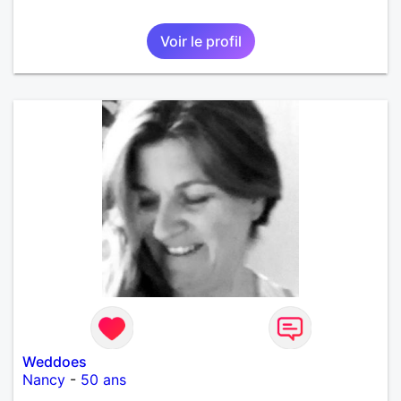
Voir le profil
Weddoes
Nancy
-
50 ans