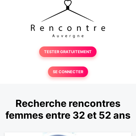
TESTER GRATUITEMENT
SE CONNECTER
Recherche rencontres
femmes entre 32 et 52 ans