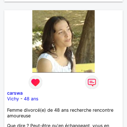
carswa
Vichy
-
48 ans
Femme divorcé(e) de 48 ans recherche rencontre
amoureuse
Que dire ? Peut-être qu'en échangeant, vous en