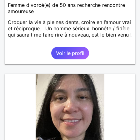
Femme divorcé(e) de 50 ans recherche rencontre
amoureuse
Croquer la vie à pleines dents, croire en l’amour vrai
et réciproque… Un homme sérieux, honnête / fidèle,
qui saurait me faire rire à nouveau, est le bien venu !
Voir le profil