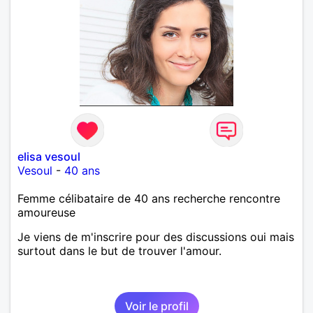
elisa vesoul
Vesoul
-
40 ans
Femme célibataire de 40 ans recherche rencontre
amoureuse
Je viens de m'inscrire pour des discussions oui mais
surtout dans le but de trouver l'amour.
Voir le profil