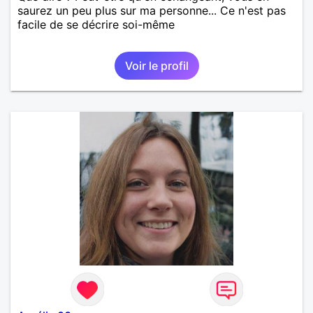
saurez un peu plus sur ma personne... Ce n'est pas
facile de se décrire soi-même
Voir le profil