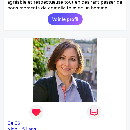
agréable et respectueuse tout en désirant passer de
bons moments de complicité avec un homme
voulant aller dans la même direction que moi.
Voir le profil
Cel06
Nice
-
51 ans