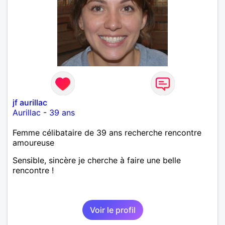
jf aurillac
Aurillac
-
39 ans
Femme célibataire de 39 ans recherche rencontre
amoureuse
Sensible, sincère je cherche à faire une belle
rencontre !
Voir le profil