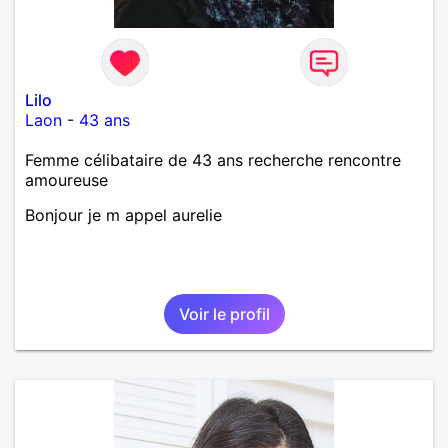
Lilo
Laon
-
43 ans
Femme célibataire de 43 ans recherche rencontre
amoureuse
Bonjour je m appel aurelie
Voir le profil