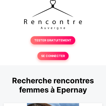
TESTER GRATUITEMENT
SE CONNECTER
Recherche rencontres
femmes à Epernay