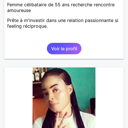
Femme célibataire de 55 ans recherche rencontre
amoureuse
Prête à m'investir dans une relation passionnante si
feeling réciproque.
Voir le profil