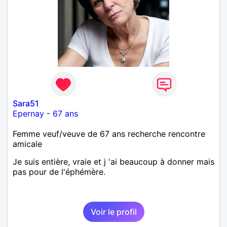
Sara51
Epernay
-
67 ans
Femme veuf/veuve de 67 ans recherche rencontre
amicale
Je suis entière, vraie et j 'ai beaucoup à donner mais
pas pour de l'éphémère.
Voir le profil