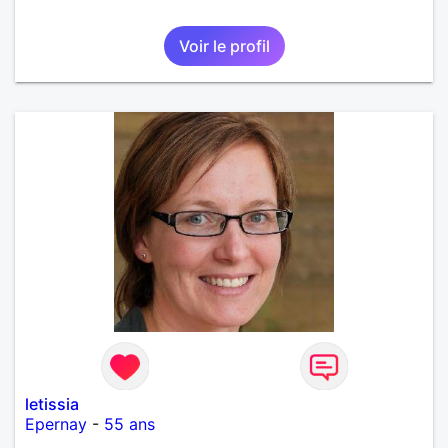
Voir le profil
letissia
Epernay
-
55 ans