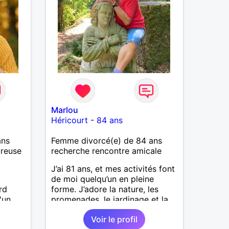
Marlou
Héricourt
-
84 ans
ans
Femme divorcé(e) de 84 ans
ureuse
recherche rencontre amicale
J’ai 81 ans, et mes activités font
de moi quelqu’un en pleine
rd
forme. J’adore la nature, les
'un
promenades, le jardinage et la
nités.
bonne cuisine. Je recherche un
Voir le profil
ami et non un futur mari, pour