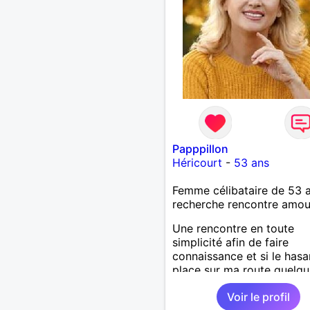
Papppillon
Héricourt
-
53 ans
Femme célibataire de 53 
recherche rencontre amo
Une rencontre en toute
simplicité afin de faire
connaissance et si le hasa
place sur ma route quelqu
avec qui partager des affi
Voir le profil