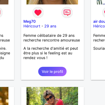
Meg70
air do
Héricourt
-
29 ans
Hérico
ns
Femme célibataire de 29 ans
Femme 
ureuse
recherche rencontre amoureuse
recher
ire.
A la recherche d'amitié et peut
Souria
ésigne
être plus si le feeling est au
 du
rendez vous !
Voir le profil