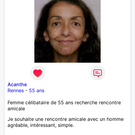
Acanthe
Rennes
-
55 ans
Femme célibataire de 55 ans recherche rencontre
amicale
Je souhaite une rencontre amicale avec un homme
agréable, intéressant, simple.