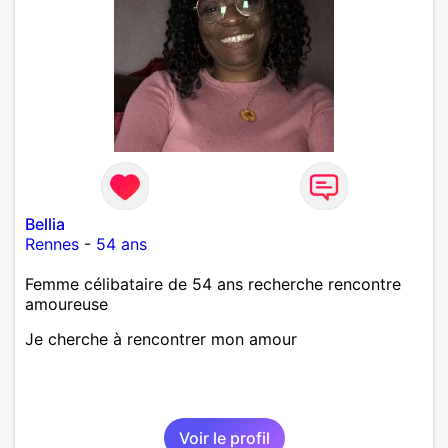
Bellia
Rennes
-
54 ans
Femme célibataire de 54 ans recherche rencontre
amoureuse
Je cherche à rencontrer mon amour
Voir le profil