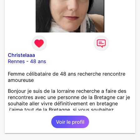
Christelaaa
Rennes
-
48 ans
Femme célibataire de 48 ans recherche rencontre
amoureuse
Bonjour je suis de la lorraine recherche a faire des
rencontres avec une personne de la Bretagne car je
souhaite aller vivre définitivement en bretagne
,j'aime tout de la Bretagne, si vous souhaitez
dialoguer avec moi ce serras avec grand plaisir a
Voir le profil
bientot