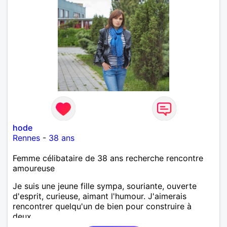
hode
Rennes
-
38 ans
Femme célibataire de 38 ans recherche rencontre
amoureuse
Je suis une jeune fille sympa, souriante, ouverte
d'esprit, curieuse, aimant l'humour. J'aimerais
rencontrer quelqu'un de bien pour construire à
deux.