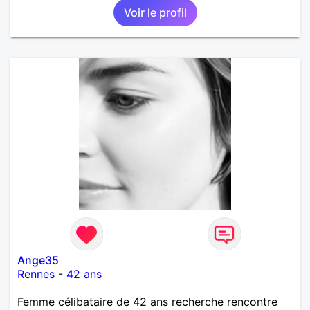
Voir le profil
Ange35
Rennes
-
42 ans
Femme célibataire de 42 ans recherche rencontre