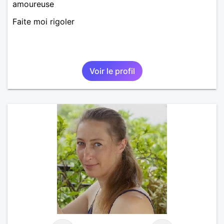
amoureuse
Faite moi rigoler
Voir le profil