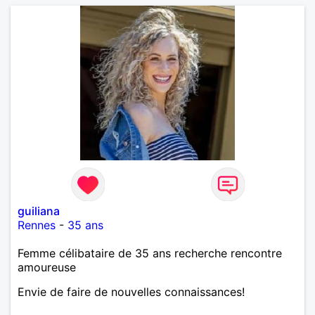
guiliana
Rennes
-
35 ans
Femme célibataire de 35 ans recherche rencontre
amoureuse
Envie de faire de nouvelles connaissances!