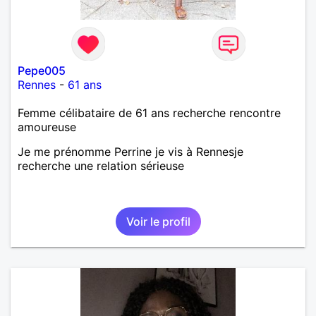
Pepe005
Rennes
-
61 ans
Femme célibataire de 61 ans recherche rencontre
amoureuse
Je me prénomme Perrine je vis à Rennesje
recherche une relation sérieuse
Voir le profil