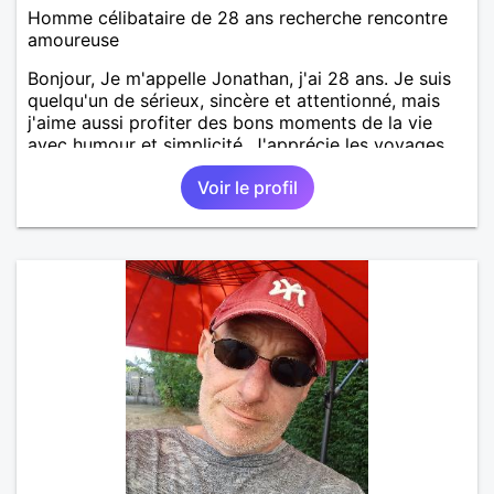
Homme célibataire de 28 ans recherche rencontre
amoureuse
Bonjour, Je m'appelle Jonathan, j'ai 28 ans. Je suis
quelqu'un de sérieux, sincère et attentionné, mais
j'aime aussi profiter des bons moments de la vie
avec humour et simplicité. J'apprécie les voyages,
les découvertes, les jeux vidéo et les moments de
Voir le profil
détente. Je suis à la recherche d'une personne
authentique avec qui partager de belles
expériences, construire une relation sérieuse basée
sur la confiance, le respect et la complicité. Si tu
apprécies les conversations sincères, les fous rires
et les personnes qui savent ce qu'elles veulent,
n'hésite pas à venir discuter. Au plaisir de faire
connaissance !