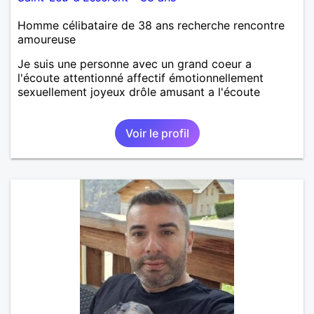
Homme célibataire de 38 ans recherche rencontre
amoureuse
Je suis une personne avec un grand coeur a
l'écoute attentionné affectif émotionnellement
sexuellement joyeux drôle amusant a l'écoute
Voir le profil