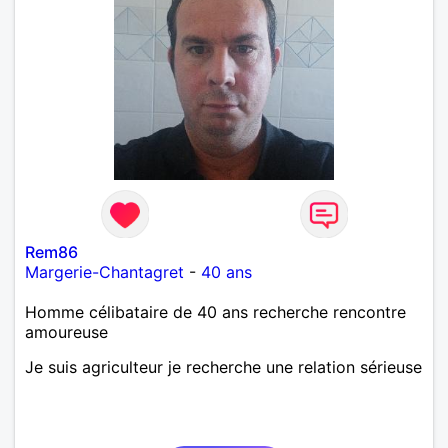
Rem86
Margerie-Chantagret
-
40 ans
Homme célibataire de 40 ans recherche rencontre
amoureuse
Je suis agriculteur je recherche une relation sérieuse