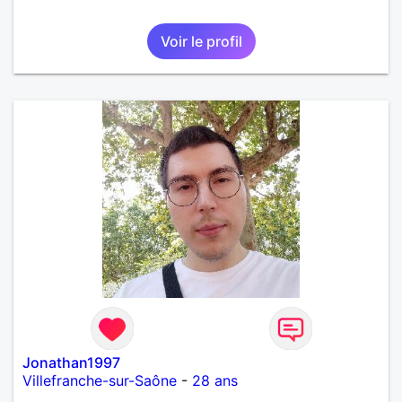
Voir le profil
Jonathan1997
Villefranche-sur-Saône
-
28 ans