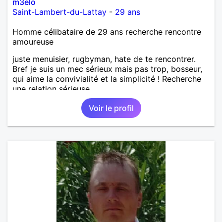
m3elo
Saint-Lambert-du-Lattay
-
29 ans
Homme célibataire de 29 ans recherche rencontre
amoureuse
juste menuisier, rugbyman, hate de te rencontrer.
Bref je suis un mec sérieux mais pas trop, bosseur,
qui aime la convivialité et la simplicité ! Recherche
une relation sérieuse.
Voir le profil