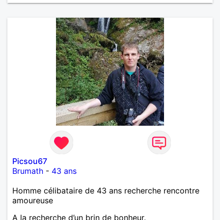
Picsou67
Brumath
-
43 ans
Homme célibataire de 43 ans recherche rencontre
amoureuse
A la recherche d’un brin de bonheur.