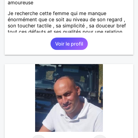
amoureuse
Je recherche cette femme qui me manque
énormément que ce soit au niveau de son regard ,
son toucher tactile , sa simplicité , sa douceur bref
tout ces défauts et ses qualités pour une relation
pérenne
Voir le profil