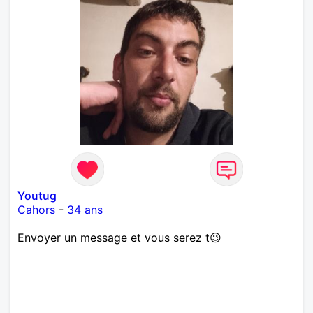
Youtug
Cahors
-
34 ans
Envoyer un message et vous serez t😉