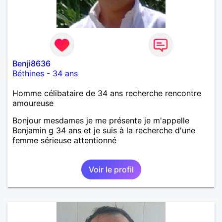
Benji8636
Béthines
-
34 ans
Homme célibataire de 34 ans recherche rencontre
amoureuse
Bonjour mesdames je me présente je m'appelle
Benjamin g 34 ans et je suis à la recherche d'une
femme sérieuse attentionné
Voir le profil