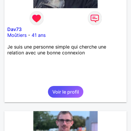
Dav73
Moûtiers
-
41 ans
Je suis une personne simple qui cherche une
relation avec une bonne connexion
Voir le profil