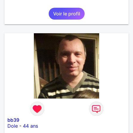
Voir le profil
bb39
Dole
-
44 ans