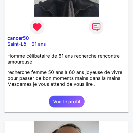
Néanmoins, je suis un tout petit peu maniaque ainsi
qu’impatient. J’essaye de faire des efforts. Rien de
bien dramatique ! Du moins je le pense……Je suis un
homme facile à vivre. À vous si vous le souhaitez,
d’apprendre à me connaître davantage. J’en serai
ravi….A très bientôt je l’espère.
cancer50
Saint-Lô
-
61 ans
Homme célibataire de 61 ans recherche rencontre
amoureuse
recherche femme 50 ans à 60 ans joyeuse de vivre
pour passer de bon moments mains dans la mains
Mesdames je vous attend de vous lire .
Voir le profil