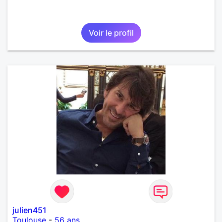
Voir le profil
julien451
Toulouse
-
56 ans