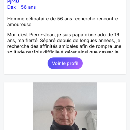
Pjr40
Dax
-
56 ans
Homme célibataire de 56 ans recherche rencontre
amoureuse
Moi, c’est Pierre-Jean, je suis papa d’une ado de 16
ans, ma fierté. Séparé depuis de longues années, je
recherche des affinités amicales afin de rompre une
solitude parfois difficile à gérer ainsi que casser le
vague à l’âme. L’amitié reste extrêmement
Voir le profil
importante à mes yeux mais peut se décliner en des
sentiments plus puissants. « Le temps fera son
œuvre » disait Arthur Schopenhauer, philosophe
allemand que j’adore. J’aime discuter sans pour
autant être trop locace. Je suis bourré de qualités
avec très peu de défauts. Je suis altruiste,
bienveillant, empathique, attentionné, honnête,
respectueux, doux de caractère et compréhensif : je
laisse « glisser » beaucoup de choses. Mais ne vous
m’éprenez pas Mesdames, si une personne que
j’aime me trahit une fois, il n’y aura pas de seconde
chance et je l’effacerai à « vitam eternam ».