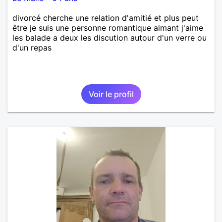
divorcé cherche une relation d'amitié et plus peut
être je suis une personne romantique aimant j'aime
les balade a deux les discution autour d'un verre ou
d'un repas
Voir le profil