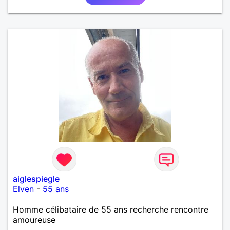
aiglespiegle
Elven
-
55 ans
Homme célibataire de 55 ans recherche rencontre
amoureuse