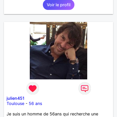
Voir le profil
julien451
Toulouse
-
56 ans
Je suis un homme de 56ans qui recherche une