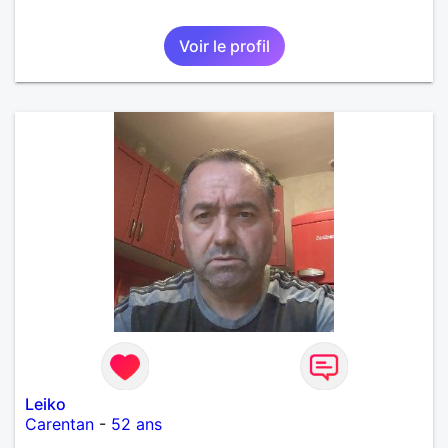
Voir le profil
Leiko
Carentan
-
52 ans