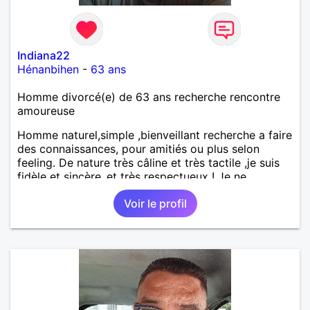
Indiana22
Hénanbihen
-
63 ans
Homme divorcé(e) de 63 ans recherche rencontre
amoureuse
Homme naturel,simple ,bienveillant recherche a faire
des connaissances, pour amitiés ou plus selon
feeling. De nature très câline et très tactile ,je suis
fidèle et sincère.,et très respectueux ! Je ne
supporte pas le mensonge.Rien ne vaut une vraie
Voir le profil
rencontre,pour échanger en toute simplicité,j'ai du
mal à prolonger des échanges virtuels Je suis plutôt
attiré par des femmes ayant la cinquantaine ,belles
dans leurs têtes et dans leurs corps. Féminines
naturellement ,sans fards ,ni excès A vous de jouer
Mesdames 😉