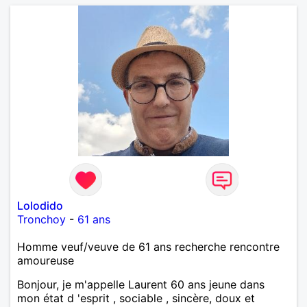
Lolodido
Tronchoy
-
61 ans
Homme veuf/veuve de 61 ans recherche rencontre
amoureuse
Bonjour, je m'appelle Laurent 60 ans jeune dans
mon état d 'esprit , sociable , sincère, doux et