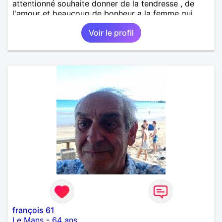
attentionné souhaite donner de la tendresse , de
l'amour et beaucoup de bonheur a la femme qui
souhaitera partager ma vie . Bientôt en retraite a la
Voir le profil
fin de l 'année et libre de toute contrainte. Digne de
confiance à la femme qui voudras m 'en accorder
en toute sincérité. Pour le reste venez me découvrir
par un échange.
françois 61
Le Mans
-
64 ans