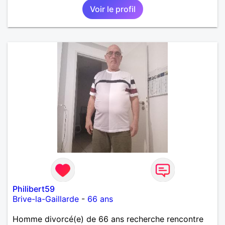
Voir le profil
randonnée pour se défouler, se relaxer, se détendre
et finalement prendre du bon temps. C'est difficile
de tout dire en quelques lignes. En revanche, vous
pouvez me contacter pour avoir plus
d'informations. A bientôt
Philibert59
Brive-la-Gaillarde
-
66 ans
Homme divorcé(e) de 66 ans recherche rencontre