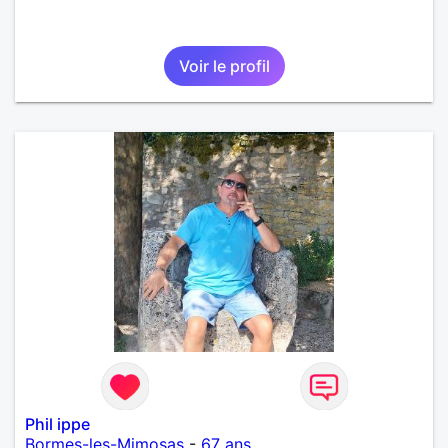
Voir le profil
Phil ippe
Bormes-les-Mimosas
-
67 ans