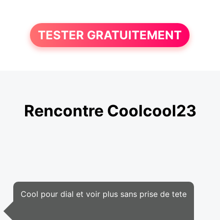
TESTER GRATUITEMENT
Rencontre Coolcool23
Cool pour dial et voir plus sans prise de tete