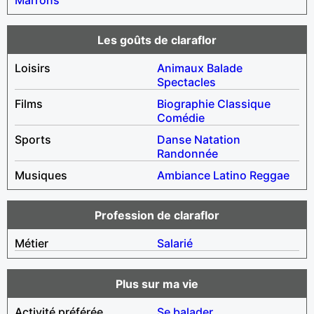
Les goûts de claraflor
Loisirs
Animaux
Balade
Spectacles
Films
Biographie
Classique
Comédie
Sports
Danse
Natation
Randonnée
Musiques
Ambiance
Latino
Reggae
Profession de claraflor
Métier
Salarié
Plus sur ma vie
Activité préférée
Se balader