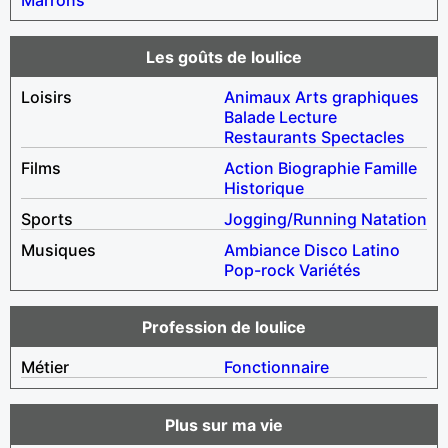
Les goûts de loulice
Loisirs
Animaux
Arts graphiques
Balade
Lecture
Restaurants
Spectacles
Films
Action
Biographie
Famille
Historique
Sports
Jogging/Running
Natation
Musiques
Ambiance
Disco
Latino
Pop-rock
Variétés
Profession de loulice
Métier
Fonctionnaire
Plus sur ma vie