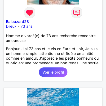
Balbuzard28
Dreux
-
73 ans
Homme divorcé(e) de 73 ans recherche rencontre
amoureuse
Bonjour, J'ai 73 ans et je vis en Eure et Loir, Je suis
un homme simple, attentionné et fidèle en amitié
comme en amour. J'apprécie les petits bonheurs du
quotidien; une promenade, un bon repas, une sortie,
une discision agréable ou un moment de détente à
Voir le profil
deux. Je souhaite rencontrer une femme douce,
honnête et bienveillante, avec qui partager des
moments de complicité, de rire et de confiance. Je
crois qu'une belle relation commence souvent par
une belle amitié et qu'il n'est jamais trop tard pour
écrire une nouvelle histoire. Si vous aimez les
échanges sincères, les valeurs de respect et de
simplicité, nous pourrions faire connaissance autour