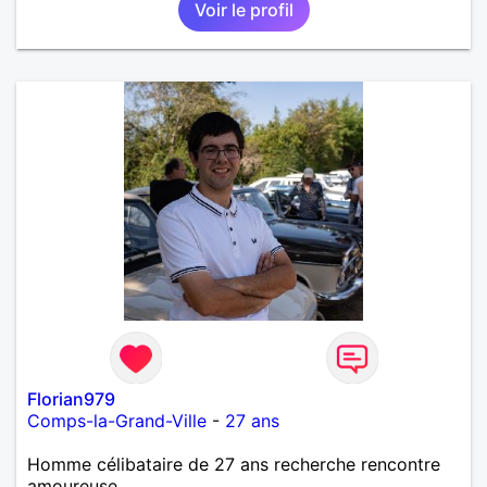
Voir le profil
fin de l 'année et libre de toute contrainte. Digne de
confiance à la femme qui voudras m 'en accorder
en toute sincérité. Pour le reste venez me découvrir
par un échange.
Florian979
Comps-la-Grand-Ville
-
27 ans
Homme célibataire de 27 ans recherche rencontre
amoureuse