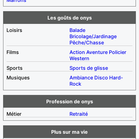
Les goûts de onys
Loisirs
Balade
Bricolage/Jardinage
Pêche/Chasse
Films
Action
Aventure
Policier
Western
Sports
Sports de glisse
Musiques
Ambiance
Disco
Hard-
Rock
Profession de onys
Métier
Retraité
Plus sur ma vie