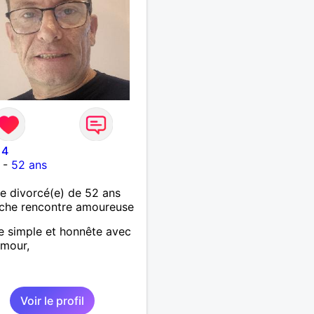
14
-
52 ans
 divorcé(e) de 52 ans
che rencontre amoureuse
 simple et honnête avec
umour,
Voir le profil