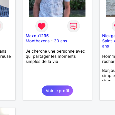
Maxou1295
Nickga
Montbazens
-
30 ans
Saint-
ans
ans
Je cherche une personne avec
ureuse
qui partager les moments
Homme
simples de la vie
recher
Bonjou
simple
simplic
Voir le profil