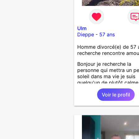
Ulm
Dieppe
-
57 ans
Homme divorcé(e) de 57 
recherche rencontre amo
Bonjour je recherche la
personne qui mettra un p
soleil dans ma vie je suis
quelqu'un de plutôt calme
aime les choses simples s
Voir le profil
prise de tête, simplement
partager de belles choses
une personne qui me ress
.