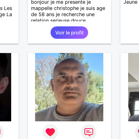
bonjour je me presente je
Jeune 
s Les
mappelle christophe je suis age
age La
de 58 ans je recherche une
relation serieuse douce
attentionné et honnête je n'aime
Voir le profil
pas les mensonges et les
cachotteries je suis un homme
sensible doux câlin et franc. PS
je n'habite pas à Marseille mes
fans de l'équipe de l'OM je suis
du département de la Nièvre 58