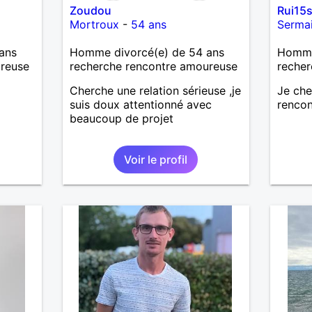
Zoudou
Rui15
Mortroux
-
54 ans
Serma
ans
Homme divorcé(e) de 54 ans
Homme
ureuse
recherche rencontre amoureuse
recher
Cherche une relation sérieuse ,je
Je ch
suis doux attentionné avec
rencon
beaucoup de projet
Voir le profil