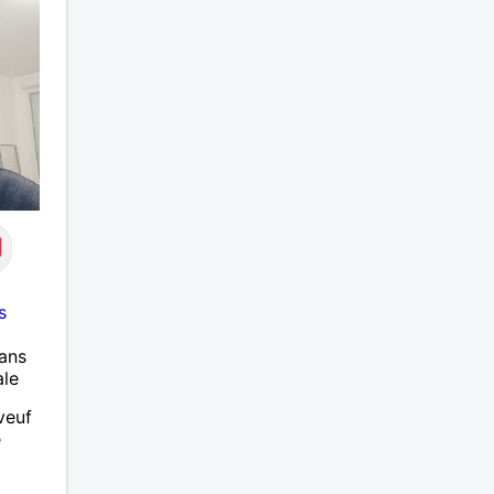
s
ans
ale
veuf
e