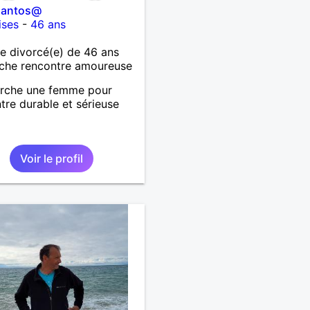
santos@
ises
-
46 ans
 divorcé(e) de 46 ans
che rencontre amoureuse
erche une femme pour
tre durable et sérieuse
Voir le profil