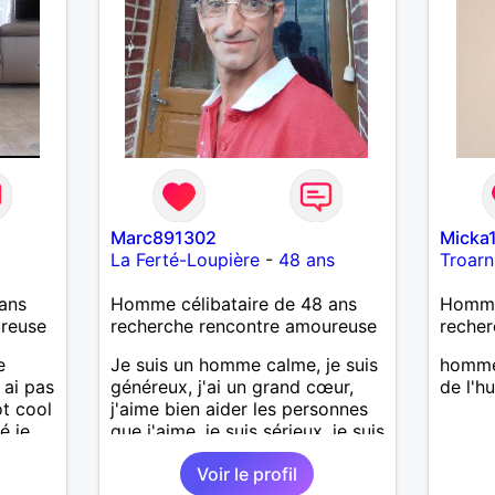
Marc891302
Micka
La Ferté-Loupière
-
48 ans
Troarn
ans
Homme célibataire de 48 ans
Homme
ureuse
recherche rencontre amoureuse
recher
e
Je suis un homme calme, je suis
homme
 ai pas
généreux, j'ai un grand cœur,
de l'h
ot cool
j'aime bien aider les personnes
é je
que j'aime, je suis sérieux, je suis
sincère, je suis honnête, j'aime
Voir le profil
pas qu'on joue avec moi et