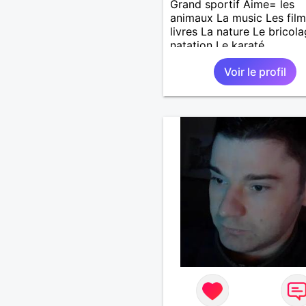
Grand sportif Aime= les
animaux La music Les film
livres La nature Le bricol
natation Le karaté
Voir le profil