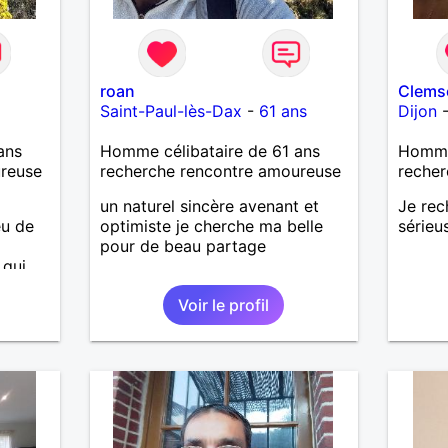
roan
Clems
Saint-Paul-lès-Dax
-
61 ans
Dijon
ans
Homme célibataire de 61 ans
Homme
ureuse
recherche rencontre amoureuse
recher
un naturel sincère avenant et
Je rec
eu de
optimiste je cherche ma belle
sérieu
pour de beau partage
 qui
ans
Voir le profil
 avec
emble