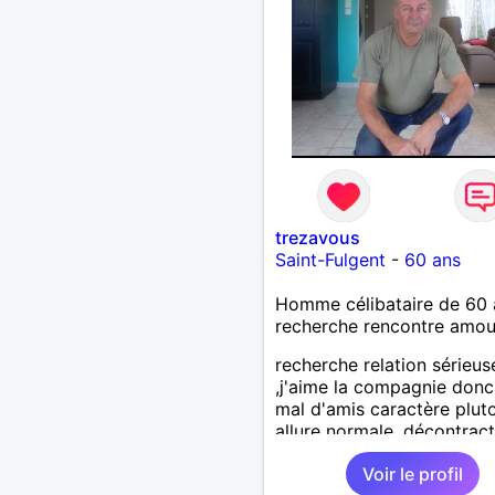
trezavous
Saint-Fulgent
-
60 ans
Homme célibataire de 60 
recherche rencontre amo
recherche relation sérieus
,j'aime la compagnie donc
mal d'amis caractère plut
allure normale ,décontract
voudrais rencontrer une
Voir le profil
personne aimant la nature