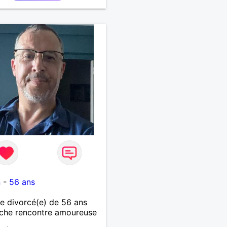
1
n
-
56 ans
 divorcé(e) de 56 ans
che rencontre amoureuse