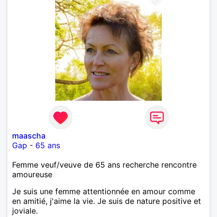
maascha
Gap
-
65 ans
Femme veuf/veuve de 65 ans recherche rencontre
amoureuse
Je suis une femme attentionnée en amour comme
en amitié, j'aime la vie. Je suis de nature positive et
joviale.