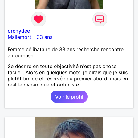
orchydee
Mallemort
-
33 ans
Femme célibataire de 33 ans recherche rencontre
amoureuse
Se décrire en toute objectivité n'est pas chose
facile... Alors en quelques mots, je dirais que je suis
plutôt timide et réservée au premier abord, mais en
réalité dynamique et optimiste.
Voir le profil