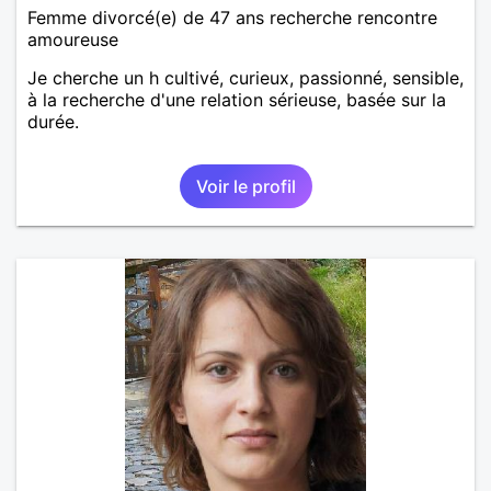
Femme divorcé(e) de 47 ans recherche rencontre
amoureuse
Je cherche un h cultivé, curieux, passionné, sensible,
à la recherche d'une relation sérieuse, basée sur la
durée.
Voir le profil