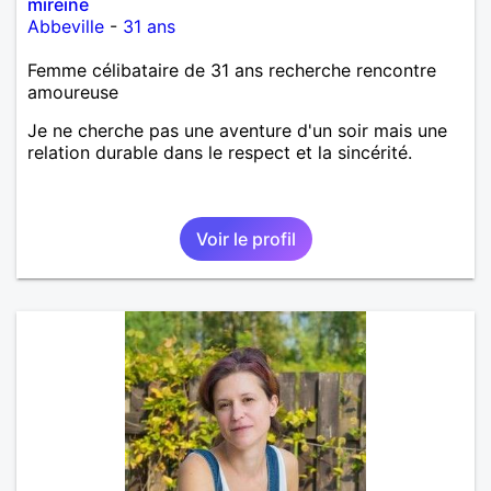
mireine
Abbeville
-
31 ans
Femme célibataire de 31 ans recherche rencontre
amoureuse
Je ne cherche pas une aventure d'un soir mais une
relation durable dans le respect et la sincérité.
Voir le profil