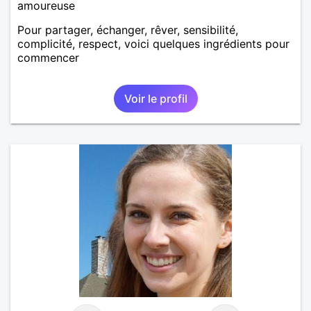
amoureuse
Pour partager, échanger, rêver, sensibilité,
complicité, respect, voici quelques ingrédients pour
commencer
Voir le profil