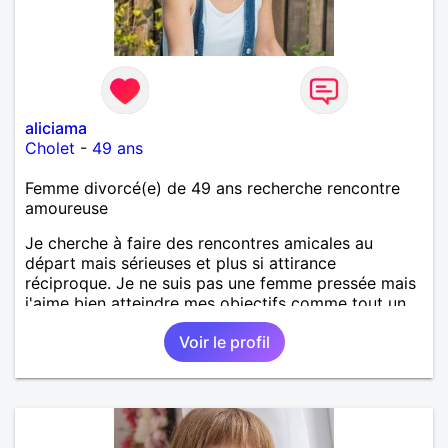
aliciama
Cholet
-
49 ans
Femme divorcé(e) de 49 ans recherche rencontre
amoureuse
Je cherche à faire des rencontres amicales au
départ mais sérieuses et plus si attirance
réciproque. Je ne suis pas une femme pressée mais
j'aime bien atteindre mes objectifs comme tout un
chacun.
Voir le profil