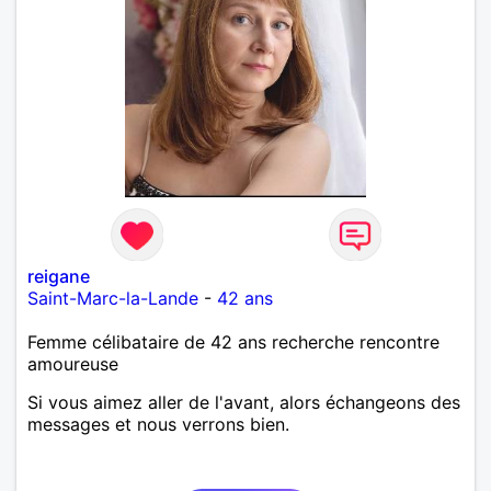
reigane
Saint-Marc-la-Lande
-
42 ans
Femme célibataire de 42 ans recherche rencontre
amoureuse
Si vous aimez aller de l'avant, alors échangeons des
messages et nous verrons bien.