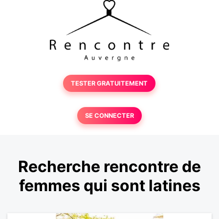
TESTER GRATUITEMENT
SE CONNECTER
Recherche rencontre de
femmes qui sont latines