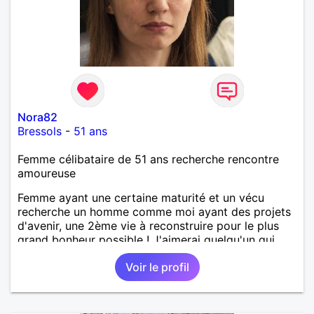
Nora82
Bressols
-
51 ans
Femme célibataire de 51 ans recherche rencontre
amoureuse
Femme ayant une certaine maturité et un vécu
recherche un homme comme moi ayant des projets
d'avenir, une 2ème vie à reconstruire pour le plus
grand bonheur possible ! J'aimerai quelqu'un qui
soit plutôt avenant mais pas égocentrique. Je
Voir le profil
répondrais à tous messages dans la mesure du
possible.