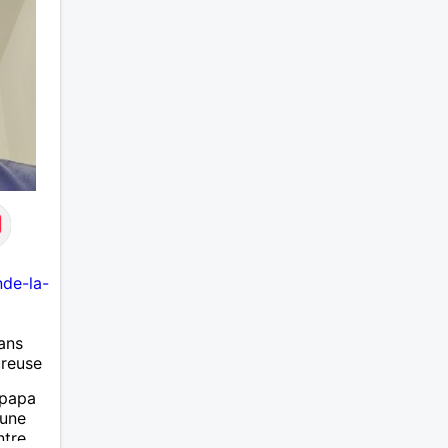
nde-la-
ans
ureuse
 papa
 une
ntre