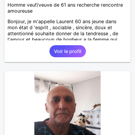
Homme veuf/veuve de 61 ans recherche rencontre
amoureuse
Bonjour, je m'appelle Laurent 60 ans jeune dans
mon état d 'esprit , sociable , sincère, doux et
attentionné souhaite donner de la tendresse , de
l'amour et beaucoup de bonheur a la femme qui
souhaitera partager ma vie . Bientôt en retraite a la
Voir le profil
fin de l 'année et libre de toute contrainte. Digne de
confiance à la femme qui voudras m 'en accorder
en toute sincérité. Pour le reste venez me découvrir
par un échange.