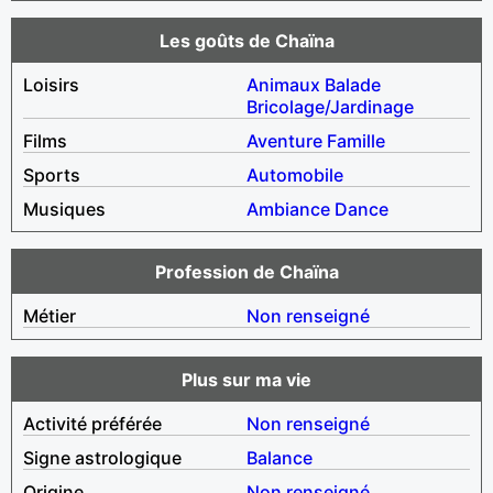
Les goûts de Chaïna
Loisirs
Animaux
Balade
Bricolage/Jardinage
Films
Aventure
Famille
Sports
Automobile
Musiques
Ambiance
Dance
Profession de Chaïna
Métier
Non renseigné
Plus sur ma vie
Activité préférée
Non renseigné
Signe astrologique
Balance
Origine
Non renseigné