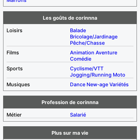
Les goûts de corinnna
Loisirs
Balade
Bricolage/Jardinage
Pêche/Chasse
Films
Animation
Aventure
Comédie
Sports
Cyclisme/VTT
Jogging/Running
Moto
Musiques
Dance
New-age
Variétés
Profession de corinnna
Métier
Salarié
Plus sur ma vie