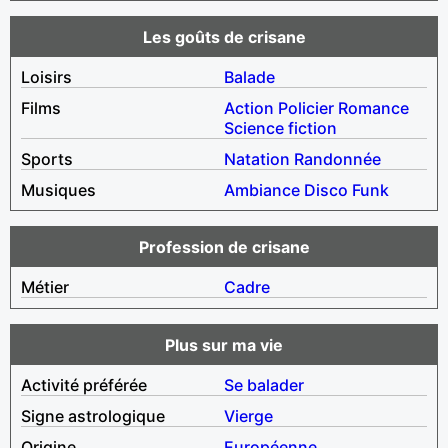
Les goûts de crisane
Loisirs
Balade
Films
Action
Policier
Romance
Science fiction
Sports
Natation
Randonnée
Musiques
Ambiance
Disco
Funk
Profession de crisane
Métier
Cadre
Plus sur ma vie
Activité préférée
Se balader
Signe astrologique
Vierge
Origine
Européenne