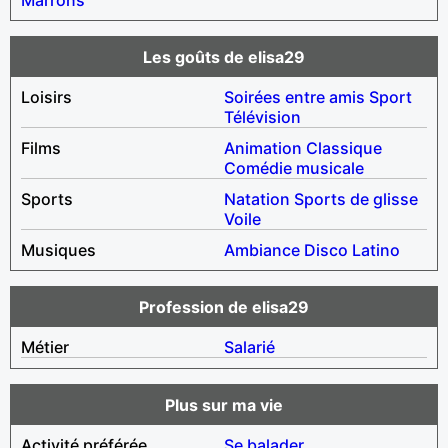
Les goûts de elisa29
Loisirs
Soirées entre amis
Sport
Télévision
Films
Animation
Classique
Comédie musicale
Sports
Natation
Sports de glisse
Voile
Musiques
Ambiance
Disco
Latino
Profession de elisa29
Métier
Salarié
Plus sur ma vie
Activité préférée
Se balader