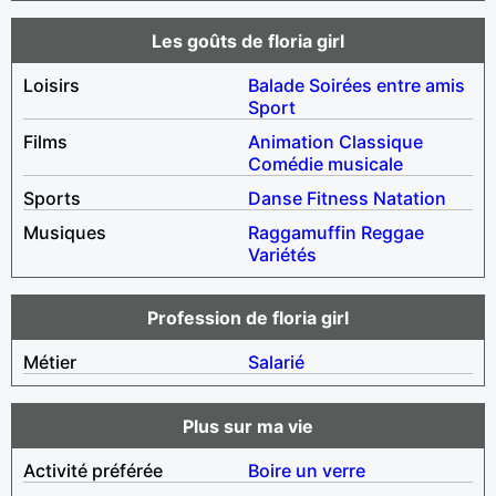
Les goûts de floria girl
Loisirs
Balade
Soirées entre amis
Sport
Films
Animation
Classique
Comédie musicale
Sports
Danse
Fitness
Natation
Musiques
Raggamuffin
Reggae
Variétés
Profession de floria girl
Métier
Salarié
Plus sur ma vie
Activité préférée
Boire un verre