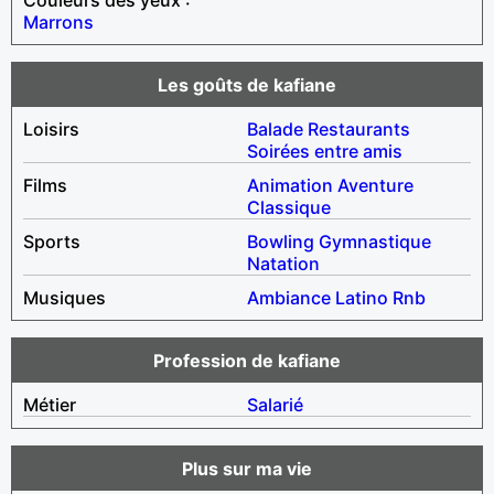
Marrons
Les goûts de kafiane
Loisirs
Balade
Restaurants
Soirées entre amis
Films
Animation
Aventure
Classique
Sports
Bowling
Gymnastique
Natation
Musiques
Ambiance
Latino
Rnb
Profession de kafiane
Métier
Salarié
Plus sur ma vie