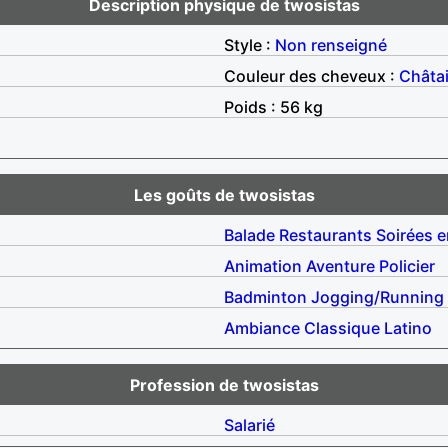
Description physique de twosistas
Style :
Non renseigné
Couleur des cheveux :
Châta
Poids : 56 kg
Les goûts de twosistas
Balade
Restaurants
Soirées e
Animation
Aventure
Policier
Badminton
Jogging/Running
Ambiance
Classique
Latino
Profession de twosistas
Salarié