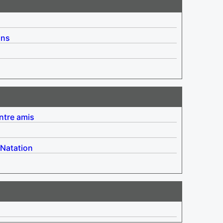
ins
ntre amis
Natation