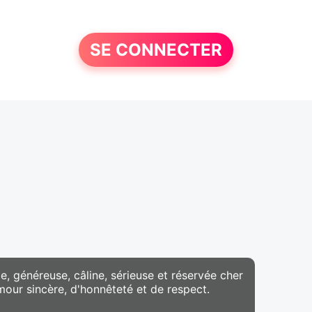
SE CONNECTER
e, généreuse, câline, sérieuse et réservée cher
mour sincère, d'honnêteté et de respect.