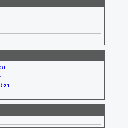
ort
e
tion