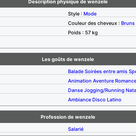
Description physique de wenzele
Style :
Mode
Couleur des cheveux :
Bruns
Poids : 57 kg
Les goûts de wenzele
Balade
Soirées entre amis
Sp
Animation
Aventure
Romanc
Danse
Jogging/Running
Nata
Ambiance
Disco
Latino
Profession de wenzele
Salarié