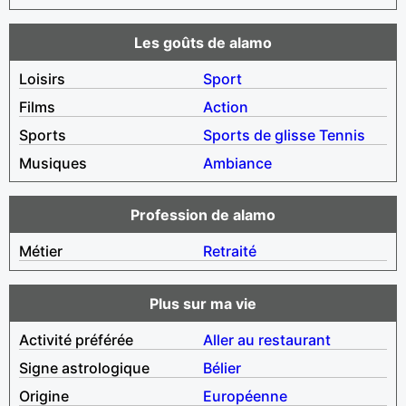
Les goûts de alamo
Loisirs
Sport
Films
Action
Sports
Sports de glisse
Tennis
Musiques
Ambiance
Profession de alamo
Métier
Retraité
Plus sur ma vie
Activité préférée
Aller au restaurant
Signe astrologique
Bélier
Origine
Européenne