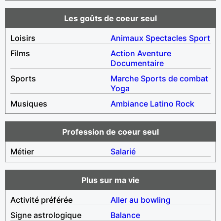
Les goûts de coeur seul
Loisirs
Animaux
Spectacles
Sport
Films
Action
Aventure
Documentaire
Sports
Marche
Sports de combat
Yoga
Musiques
Ambiance
Latino
Rock
Profession de coeur seul
Métier
Salarié
Plus sur ma vie
Activité préférée
Aller au bowling
Signe astrologique
Balance