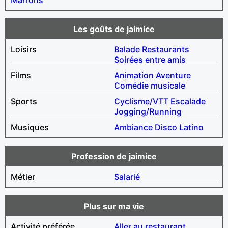
Les goûts de jaimice
Loisirs
Balade
Restaurants
Soirées entre amis
Films
Animation
Aventure
Comédie musicale
Sports
Cyclisme/VTT
Escalade
Jogging/Running
Musiques
Ambiance
Disco
Latino
Profession de jaimice
Métier
Salarié
Plus sur ma vie
Activité préférée
Aller au restaurant